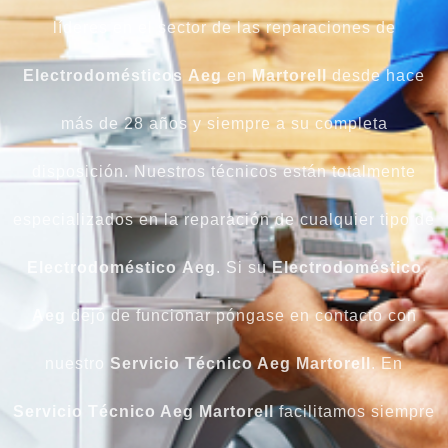
líderes en el sector de las reparaciones de
Electrodomésticos
Aeg
en
Martorell
desde hace
más de 28 años y siempre a su completa
disposición. Nuestros técnicos están totalmente
especializados en la reparación de cualquier tipo de
Electrodoméstico
Aeg
. Si su
Electrodoméstico
Aeg
dejó de funcionar póngase en contacto con
nuestro
Servicio Técnico Aeg Martorell
. En
Servicio Técnico Aeg Martorell
facilitamos siempre