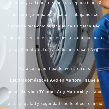
en todas y cada una de nuestras reparaciones 3
meses de garantía por escrito. Trabajamos con
piezas de recambio originales de su marca
Aeg
.
Somos un servicio técnico especializado multimarca
y su alternativa al servicio técnico oficial
Aeg
.
Para cualquier tipo de avería en sus
Electrodomésticos Aeg
en
Martorell
llame a
nuestro
Servicio Técnico Aeg Martorell
y disfrute
de la tranquilad y seguridad que le ofrece el mejor