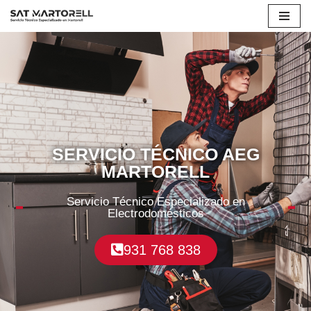
Saltar
al
contenido
SERVICIO TÉCNICO AEG
MARTORELL
Servicio Técnico Especializado en
Electrodomésticos
931 768 838