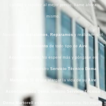
calidad y rapidez al mejor precio, llame ahora
mismo.
Nosotros le
Instalamos
,
Reparamos
y realizamos el
Mantenimiento
de todo tipo de
Aire
Acondicionado.
No espere más y póngase en
contacto con nuestro
Servicio Técnico Dema
Martorell
. Si desea alargar la vida de su
Aire
Acondicionado
Dema
, nuestro
Servicio
Técnico
Dema Martorell
es lo que usted necesita. No espere