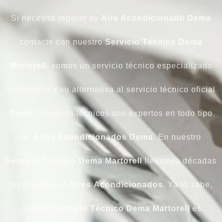
Si necesita reparar su
Aire Acondicionado Dema
contacte con nuestro
Servicio Técnico Dema
Martorell
, somos un servicio técnico especializado
multimarca y su alternativa al servicio técnico oficial
Dema
. Nuestros técnicos son expertos en todo tipo
de
Aires Acondicionados
Dema
. En nuestro
Servicio Técnico Dema Martorell
llevamos décadas
reparando sus
Aires
Acondicionados
. Ya lo sabe,
nuestro
Servicio Técnico Dema Martorell
es