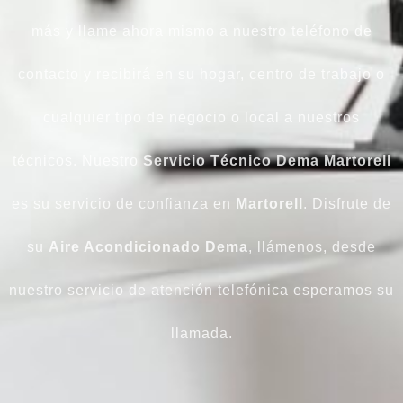
más y llame ahora mismo a nuestro teléfono de
contacto y recibirá en su hogar, centro de trabajo o
cualquier tipo de negocio o local a nuestros
técnicos. Nuestro
Servicio Técnico Dema Martorell
es su servicio de confianza en
Martorell
. Disfrute de
su
Aire Acondicionado Dema
, llámenos, desde
nuestro servicio de atención telefónica esperamos su
llamada.