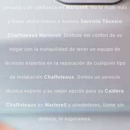
cercano y de confianza en
Martorell
. No lo dude más
y llame ahora mismo a nuestro
Servicio Técnico
Chaffoteaux Martorell
. Disfrute del confort de su
hogar con la tranquilidad de tener un equipo de
técnicos expertos en la reparación de cualquier tipo
de instalación
Chaffoteaux
. Somos un servicio
técnico experto y su mejor opción para su
Caldera
Chaffoteaux
en
Martorell
y alrededores, llame sin
demora, le esperamos.