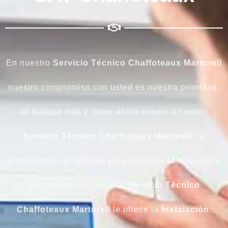
En nuestro
Servicio Técnico Chaffoteaux Martorell
nuestro compromiso con usted es nuestra prioridad,
no busque más y llame ahora mismo a nuestro
Servicio Técnico Chaffoteaux Martorell
, le
atenderemos al instante para ofrecerle la solución a
sus problemas. Nuestro
Servicio Técnico
Chaffoteaux Martorell
le ofrece la
Instalación
,