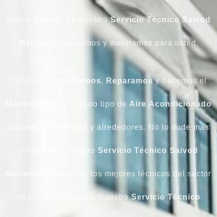
marca
Saivod
. En nuestro
Servicio Técnico Saivod
Martorell
trabajamos y mejoramos para usted.
Ya lo sabe,
Instalamos
,
Reparamos
y hacemos el
Mantenimiento
de todo tipo de
Aire
Acondicionado
Saivod
en
Martorell
y alrededores. No lo dude más
y llámenos, nuestro
Servicio Técnico Saivod
Martorell
trabaja con los mejores técnicos del sector
de las reparaciones. Nuestro
Servicio
Técnico