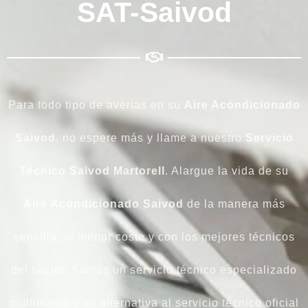
SAT-Saivod
Para todo tipo de averías en su
Aire Acondicionado
Saivod
, no espere más y llame a nuestro
Servicio
Técnico Saivod Martorell
. Alargue la vida de su
Aire Acondicionado Saivod
de la manera más
sencilla, al menor coste y con los mejores técnicos
del sector. Somos un servicio técnico especializado
multimarca y su alternativa al servicio técnico oficial