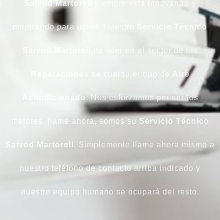
Saivod
Martorell
siempre está innovando y
mejorando para usted. Nuestro
Servicio Técnico
Saivod Martorell
es líder en el sector de las
Reparaciones
de cualquier tipo de
Aire
Acondicionado
. Nos esforzamos por ser los
mejores, llame ahora, somos su
Servicio Técnico
Saivod Martorell
. Simplemente llame ahora mismo a
nuestro teléfono de contacto arriba indicado y
nuestro equipo humano se ocupará del resto.