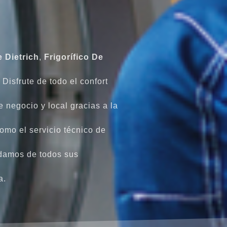
 Dietrich
,
Frigorífico
De
Disfrute de todo el confort
e negocio y local gracias a la
omo el servicio técnico de
damos de todos sus
a.