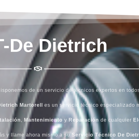
-De Dietrich
isponemos de un servicio de técnicos expertos en todo
ietrich Martorell
es un servicio técnico especializado m
talación
,
Mantenimiento
y
Reparación
de cualquier
El
ás y llame ahora mismo a su
Servicio Técnico De Dietr