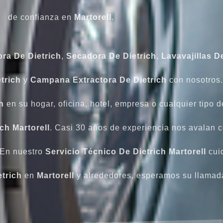
de confianza en
Martorell
.
ra De Dietrich
,
Secadora
De Dietrich
,
Lavavajillas
De
trich
y
Campana Extractora De Dietrich
con nosotros. 
h
en su hogar, oficina, hotel, empresa o cualquier tipo d
ch Martorell
. Casi 30 años de experiencia nos avalan c
En nuestro
Servicio Técnico De Dietrich Martorell
cui
trich
en
Martorell
y alrededores, esperamos su llamad