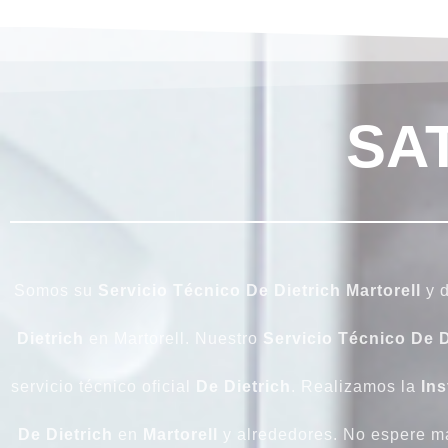
SAT
Somos su
Servicio Técnico De Dietrich Martorell
y d
Dietrich
en Martorell. Nuestro
Servicio Técnico De D
servicio técnico oficial
De Dietrich
. Realizamos la
Ins
De Dietrich
en
Martorell
y alrededores. No espere m