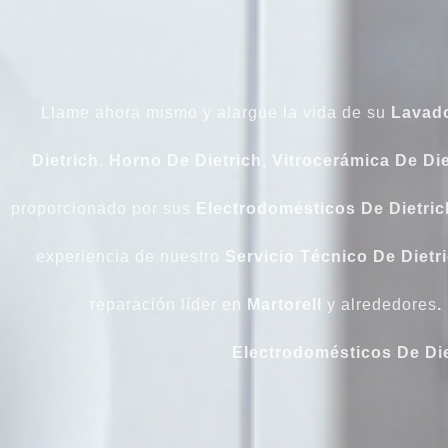
Llame ahora mismo y alargue la vida de su
Lavado
Dietrich
,
Horno De Dietrich
,
Vitrocerámica De Die
proporcionado por sus
Electrodomésticos De Dietric
experiencia de nuestro
Servicio Técnico De Dietri
reparación líder en
Martorell
y alrededores
.
Electrodomésticos De Die