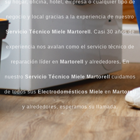
su hogar, oficina, hotel, empresa o cualquier tipo de
negocio y local gracias a la experiencia de nuestro
Servicio Técnico Miele Martorell
. Casi 30 años de
experiencia nos avalan como el servicio técnico de
reparación líder en
Martorell
y alrededores
.
En
nuestro
Servicio Técnico Miele Martorell
cuidamos
de todos sus
Electrodomésticos Miele
en
Martorell
y alrededores, esperamos su llamada.