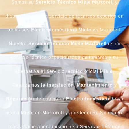
Somos su
Servicio Técnico Miele Martorell
y
disponemos de un servicio de técnicos expertos en
todos sus
Electrodomésticos Miele
en Martorell.
Nuestro
Servicio Técnico Miele Martorell
es un
servicio técnico especializado multimarca y su
alternativa al servicio técnico oficial
Miele
.
Realizamos la
Instalación
,
Mantenimiento
y
Reparación
de cualquier
Electrodoméstico
de su
marca
Miele
en
Martorell
y alrededores. No espere
más y llame ahora mismo a su
Servicio Técnico