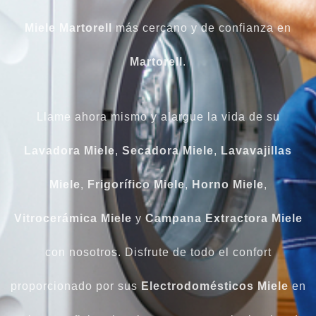
Miele Martorell
más cercano y de confianza en
Martorell
.
Llame ahora mismo y alargue la vida de su
Lavadora Miele
,
Secadora
Miele
,
Lavavajillas
Miele
,
Frigorífico
Miele
,
Horno Miele
,
Vitrocerámica Miele
y
Campana Extractora Miele
con nosotros. Disfrute de todo el confort
proporcionado por sus
Electrodomésticos Miele
en