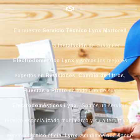
En nuestro
Servicio Técnico Lynx Martorell
Realizamos la
Instalación
de cualquier
Electrodoméstico
Lynx
y somos los mejores
expertos en
Revisiones
,
Cambio
de
filtros
,
Puestas a Punto
de todo tipo de sus
Electrodomésticos
Lynx
. Somos un servicio
técnico especializado multimarca y su alternativa al
servicio técnico oficial
Lynx.
Acudimos allá donde