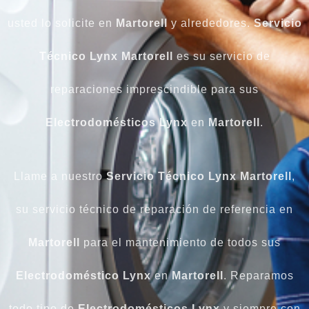
usted lo solicite en
Martorell
y alrededores.
Servicio
Técnico Lynx Martorell
es su servicio de
reparaciones imprescindible para sus
Electrodomésticos Lynx
en
Martorell
.
Llame a nuestro
Servicio Técnico Lynx Martorell
,
su servicio técnico de reparación de referencia en
Martorell
para el mantenimiento de todos sus
Electrodoméstico Lynx
en
Martorell
. Reparamos
todo tipo de
Electrodomésticos Lynx
y siempre con