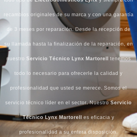
recambios originales de su marca y con una garantía
de 3 meses por reparación. Desde la recepción de
su llamada hasta la finalización de la reparación, en
nuestro
Servicio Técnico Lynx Martorell
tenemos
todo lo necesario para ofrecerle la calidad y
profesionalidad que usted se merece. Somos el
servicio técnico líder en el sector
.
Nuestro
Servicio
Técnico Lynx Martorell
es eficacia y
profesionalidad a su entera disposición.